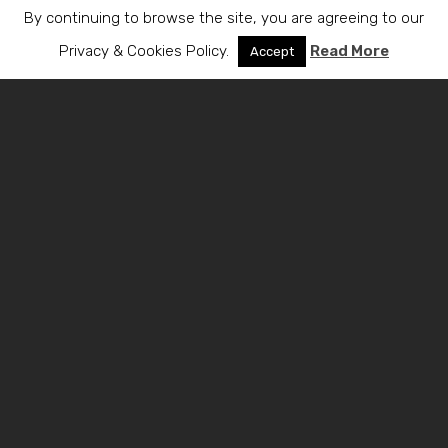
By continuing to browse the site, you are agreeing to our
Privacy & Cookies Policy.
Read More
Accept
Email:
maloris@spidernet.com
Contact us on our
Facebook page
© 2020 maloris.com. All rights reserved |
Designed by
Proadco