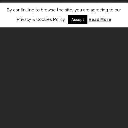
By continuing to browse the site, you are agreeing to our
Privacy & Cookies Policy.
Read More
Accept
Email:
maloris@spidernet.com
Contact us on our
Facebook page
© 2020 maloris.com. All rights reserved |